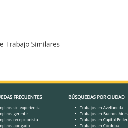
 Trabajo Similares
EDAS FRECUENTES
BÚSQUEDAS POR CIUDAD
pleos sin experiencia
Trabajos en Avellaneda
mpleos gerente
Trabajos en Buenos Aires
mpleos recepcionista
Trabajos en Capital Feder
mpleos abogado
Trabajos en Córdoba